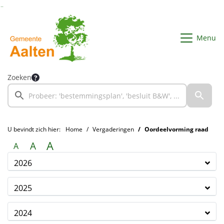
Ga naar de inhoud van deze pagina
Ga naar het zoeken
Ga naar het menu
Menu
Zoeken
U bevindt zich hier:
Home
Vergaderingen
Oordeelvorming raad
A
A
A
2026
2025
2024