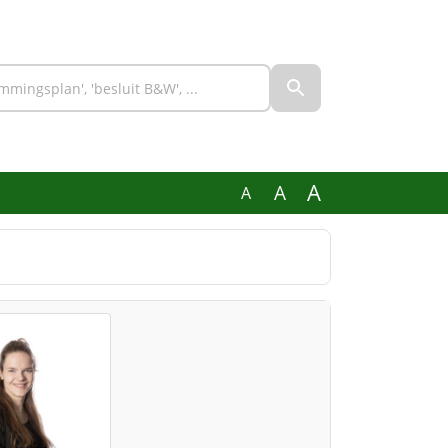
A
A
A