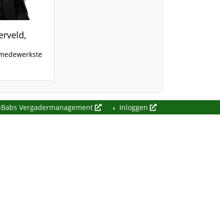
rveld,
emedewerkste
iBabs Vergadermanagement
Inloggen