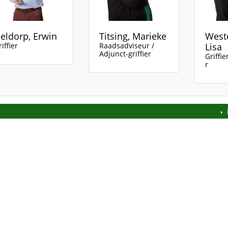
eldorp, Erwin
Titsing, Marieke
Weste
iffier
Raadsadviseur /
Lisa
Adjunct-griffier
Griffi
r