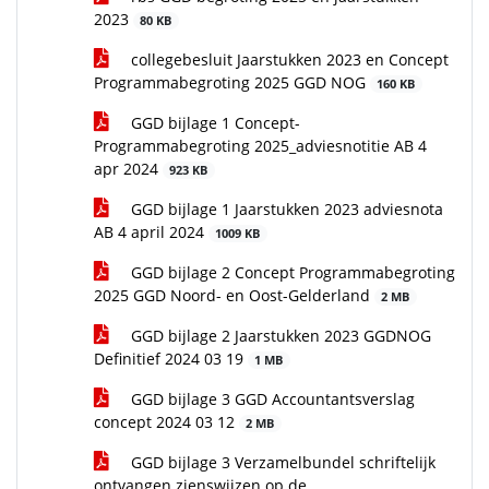
2023
80 KB
collegebesluit Jaarstukken 2023 en Concept
Programmabegroting 2025 GGD NOG
160 KB
GGD bijlage 1 Concept-
Programmabegroting 2025_adviesnotitie AB 4
apr 2024
923 KB
GGD bijlage 1 Jaarstukken 2023 adviesnota
AB 4 april 2024
1009 KB
GGD bijlage 2 Concept Programmabegroting
2025 GGD Noord- en Oost-Gelderland
2 MB
GGD bijlage 2 Jaarstukken 2023 GGDNOG
Definitief 2024 03 19
1 MB
GGD bijlage 3 GGD Accountantsverslag
concept 2024 03 12
2 MB
GGD bijlage 3 Verzamelbundel schriftelijk
ontvangen zienswijzen op de