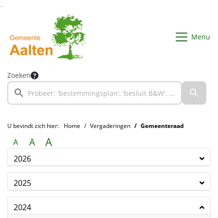
Ga naar de inhoud van deze pagina
Ga naar het zoeken
Ga naar het menu
Menu
Zoeken
U bevindt zich hier:
Home
Vergaderingen
Gemeenteraad
A
A
A
2026
2025
2024