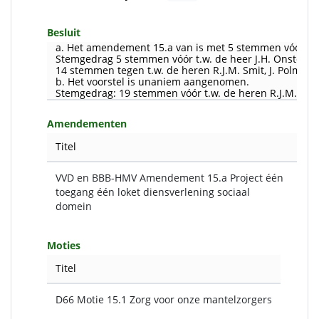
Besluit
a. Het amendement 15.a van is met 5 stemmen vóór e
Stemgedrag 5 stemmen vóór t.w. de heer J.H. Onstenk 
14 stemmen tegen t.w. de heren R.J.M. Smit, J. Polman,
b. Het voorstel is unaniem aangenomen.
Stemgedrag: 19 stemmen vóór t.w. de heren R.J.M. Smit,
Amendementen
Titel
VVD en BBB-HMV Amendement 15.a Project één
toegang één loket diensverlening sociaal
domein
Moties
Titel
D66 Motie 15.1 Zorg voor onze mantelzorgers