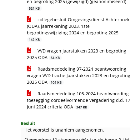
en begroting 2025 (gewijzigd) (geanonimiseerd)
524 KB
collegebesluit Omgevingsdienst Achterhoek
(ODA), jaarrekening 2023, 1ste
begrotingswijziging 2024 en begroting 2025
142 KB
VVD vragen jaarstukken 2023 en begroting
2025 ODA
54 KB
Raadsmededeling 97-2024 beantwoording
vragen VVD fractie Jaarstukken 2023 en begroting
2025 ODA
104 KB
Raadsmededeling 105-2024 beantwoording
toezegging oordeelvormende vergadering d.d. 17
juni 2024 criteria ODA
347 KB
Besluit
Het voorstel is unaniem aangenomen.
Stemgedrag: 19 stemmen vóór t.w. de heren R.J.M. Smit