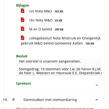
Bijlagen
rvs Nota M&O
103 KB
rbs Nota M&O
22 KB
M en O beleid
299 KB
collegebesluit Nota Misbruik en Oneigenlijk
gebruik M&O beleid Gemeente Aalten
145 KB
Besluit
Het voorstel is unaniem aangenomen.
Stemgedrag: 19 stemmen vóór t.w. de heren R.J.M. Smit,
de heer L. Weevers en mevrouw E.E. Diepenbroek (allen
Sprekers
B
Stemstukken met stemverklaring
Dit zijn voorstellen/onderwerpen waarover niet