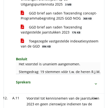
Uitgangspuntennota 2025
3 MB
GGD brief aan raden Toezending concept-
Programmabegroting 2025 GGD NOG
368 KB
GGD brief aan raden Toezending
vastgestelde jaarstukken 2023
176 KB
Toegezegde vastgestelde indexatiesysteem
van de GGD
896 KB
Besluit
Het voorstel is unaniem aangenomen.
Stemgedrag: 19 stemmen vóór t.w. de heren R.J.M. Smit
Sprekers
A.11
Voorstel tot kennisnemen van de jaarstukken
2023 en geen zienswijze indienen tav de