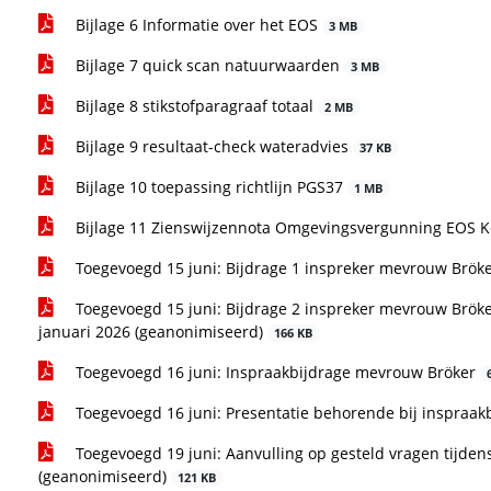
Bijlage 6 Informatie over het EOS
3 MB
Bijlage 7 quick scan natuurwaarden
3 MB
Bijlage 8 stikstofparagraaf totaal
2 MB
Bijlage 9 resultaat-check wateradvies
37 KB
Bijlage 10 toepassing richtlijn PGS37
1 MB
Bijlage 11 Zienswijzennota Omgevingsvergunning EOS 
Toegevoegd 15 juni: Bijdrage 1 inspreker mevrouw Brök
Toegevoegd 15 juni: Bijdrage 2 inspreker mevrouw Bröke
januari 2026 (geanonimiseerd)
166 KB
Toegevoegd 16 juni: Inspraakbijdrage mevrouw Bröker
Toegevoegd 16 juni: Presentatie behorende bij inspraa
Toegevoegd 19 juni: Aanvulling op gesteld vragen tijden
(geanonimiseerd)
121 KB