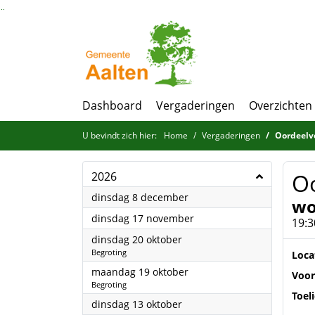
Ga naar de inhoud van deze pagina
Ga naar het zoeken
Ga naar het menu
Dashboard
Vergaderingen
Overzichten
U bevindt zich hier:
Home
Vergaderingen
Oordeelvo
Oo
2026
2026
dinsdag 8 december
wo
2026
dinsdag 17 november
19:3
2026
dinsdag 20 oktober
Begroting
Loca
2026
maandag 19 oktober
Voor
Begroting
Toel
2026
dinsdag 13 oktober