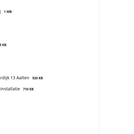
g
1 MB
8 KB
erdijk 13 Aalten
920 KB
installatie
710 KB