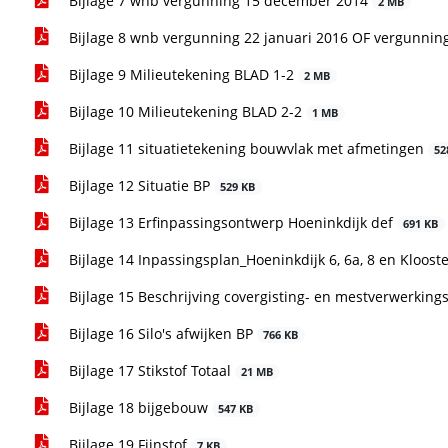
Bijlage 7 wnb vergunning 15 december 2014
2 MB
Bijlage 8 wnb vergunning 22 januari 2016 OF vergunnin
Bijlage 9 Milieutekening BLAD 1-2
2 MB
Bijlage 10 Milieutekening BLAD 2-2
1 MB
Bijlage 11 situatietekening bouwvlak met afmetingen
52
Bijlage 12 Situatie BP
529 KB
Bijlage 13 Erfinpassingsontwerp Hoeninkdijk def
691 KB
Bijlage 14 Inpassingsplan_Hoeninkdijk 6, 6a, 8 en Kloost
Bijlage 15 Beschrijving covergisting- en mestverwerkings
Bijlage 16 Silo's afwijken BP
766 KB
Bijlage 17 Stikstof Totaal
21 MB
Bijlage 18 bijgebouw
547 KB
Bijlage 19 Fijnstof
7 KB