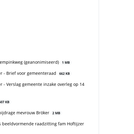
Kempinkweg (geanonimiseerd)
1 MB
er - Brief voor gemeenteraad
662 KB
r - Verslag gemeente inzake overleg op 14
607 KB
kbijdrage mevrouw Bröker
2 MB
s beeldvormende raadzitting fam Hoftijzer