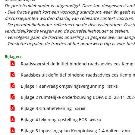
De portefeuillehouder is uitgenodigd. Deze kan desgewenst am
- Elke fractie geeft kort een voorlopig standpunt weer én geeft 
discussiepunten worden daarbij van relevante context voorzien.
- De portefeuillehouder reflecteert op de discussiepunten. Fra
verduidelijkende vragen aan de portefeuillehouder te stellen.
- Vervolgens gaan de fracties onderling in gesprek over de aan
- Tenslotte bepalen de fracties of het onderwerp rijp is voor be
Bijlagen
Raadsvoorstel definitief bindend raadsadvies eos Kem
Raadsbesluit definitief bindend raadsadvies eos Kempin
Bijlage 1 aanvraag omgevingsvergunning
137 KB
Bijlage 2 ruimtelijke onderbouwing BOPA d.d. 28-11-20
Bijlage 3 situatietekening
426 KB
Bijlage 4 tekening opstelling EOS
495 KB
Bijlage 5 Inpassingsplan Kempinkweg 2-4 Aalten
2 MB