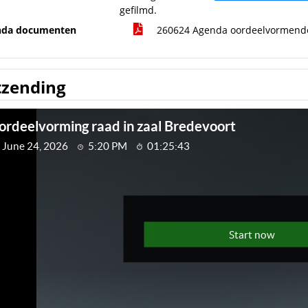
gefilmd.
nda documenten
260624 Agenda oordeelvormende
tzending