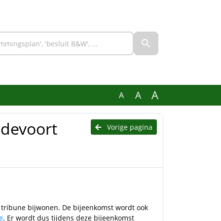
A
A
A
edevoort
Vorige pagina
 tribune bijwonen. De bijeenkomst wordt ook
e
. Er wordt dus tijdens deze bijeenkomst