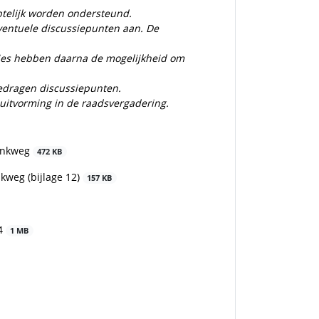
btelijk worden ondersteund.
eventuele discussiepunten aan. De
cties hebben daarna de mogelijkheid om
gedragen discussiepunten.
sluitvorming in de raadsvergadering.
pinkweg
472 KB
kweg (bijlage 12)
157 KB
24
1 MB