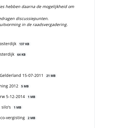
cties hebben daarna de mogelijkheid om
gedragen discussiepunten.
sluitvorming in de raadsvergadering.
osterdijk
137 KB
sterdijk
64 KB
 Gelderland 15-07-2011
21 MB
ening 2012
5 MB
erw 5-12-2014
1 MB
 silo's
1 MB
co-vergisting
2 MB