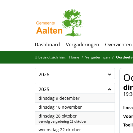
Ga naar de inhoud van deze pagina
Ga naar het zoeken
Ga naar het menu
Dashboard
Vergaderingen
Overzichten
U bevindt zich hier:
Home
Vergaderingen
Oordeelv
O
2026
di
2025
19:3
2025
dinsdag 9 december
2025
dinsdag 18 november
Loca
2025
dinsdag 28 oktober
Voor
vervolg vergadering 22 oktober
Toel
2025
woensdag 22 oktober