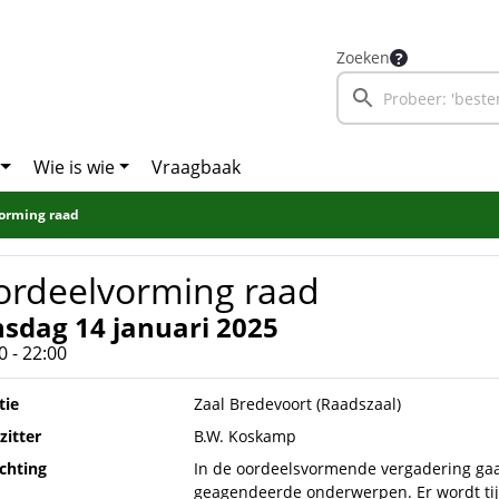
Zoeken
Wie is wie
Vraagbaak
orming raad
ordeelvorming raad
nsdag 14 januari 2025
0 - 22:00
tie
Zaal Bredevoort (Raadszaal)
zitter
B.W. Koskamp
ichting
In de oordeelsvormende vergadering gaa
geagendeerde onderwerpen. Er wordt ti