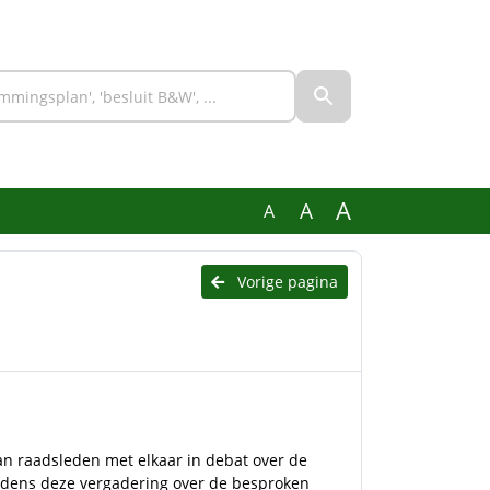
A
A
A
Vorige pagina
n raadsleden met elkaar in debat over de
jdens deze vergadering over de besproken