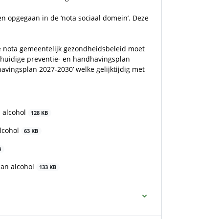
n opgegaan in de ‘nota sociaal domein’. Deze
de nota gemeentelijk gezondheidsbeleid moet
t huidige preventie- en handhavingsplan
havingsplan 2027-2030’ welke gelijktijdig met
 alcohol
128 KB
lcohol
63 KB
B
lan alcohol
133 KB