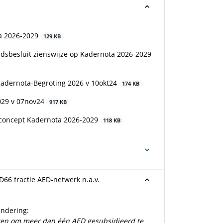
ta 2026-2029
129 KB
dsbesluit zienswijze op Kadernota 2026-2029
 Kadernota-Begroting 2026 v 10okt24
174 KB
029 v 07nov24
917 KB
 concept Kadernota 2026-2029
118 KB
66 fractie AED-netwerk n.a.v.
endering:
jgen om meer dan één AED gesubsidieerd te