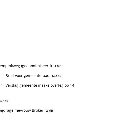
Kempinkweg (geanonimiseerd)
1 MB
er - Brief voor gemeenteraad
662 KB
r - Verslag gemeente inzake overleg op 14
607 KB
kbijdrage mevrouw Bröker
2 MB