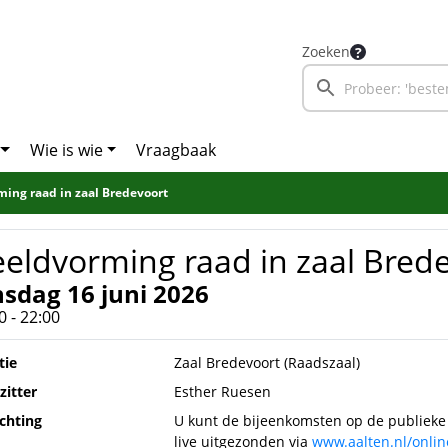
Zoeken
Wie is wie
Vraagbaak
ing raad in zaal Bredevoort
eldvorming raad in zaal Bred
nsdag 16 juni 2026
0 - 22:00
tie
Zaal Bredevoort (Raadszaal)
zitter
Esther Ruesen
ichting
U kunt de bijeenkomsten op de publieke
live uitgezonden via
www.aalten.nl/onlin