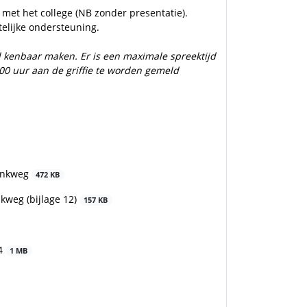
met het college (NB zonder presentatie).
telijke ondersteuning.
el kenbaar maken. Er is een maximale spreektijd
0 uur aan de griffie te worden gemeld
pinkweg
472 KB
kweg (bijlage 12)
157 KB
24
1 MB