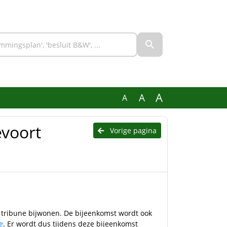
A
A
A
evoort
Vorige pagina
 tribune bijwonen. De bijeenkomst wordt ook
e
. Er wordt dus tijdens deze bijeenkomst