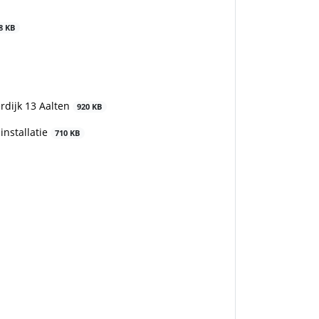
8 KB
erdijk 13 Aalten
920 KB
installatie
710 KB