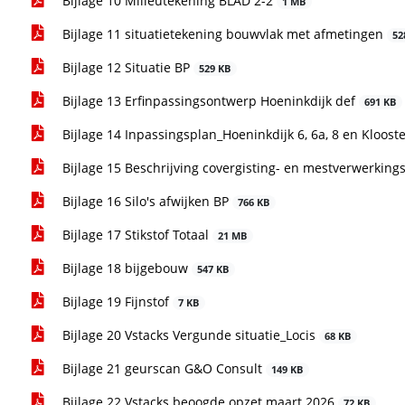
Bijlage 10 Milieutekening BLAD 2-2
1 MB
Bijlage 11 situatietekening bouwvlak met afmetingen
52
Bijlage 12 Situatie BP
529 KB
Bijlage 13 Erfinpassingsontwerp Hoeninkdijk def
691 KB
Bijlage 14 Inpassingsplan_Hoeninkdijk 6, 6a, 8 en Kloost
Bijlage 15 Beschrijving covergisting- en mestverwerkings
Bijlage 16 Silo's afwijken BP
766 KB
Bijlage 17 Stikstof Totaal
21 MB
Bijlage 18 bijgebouw
547 KB
Bijlage 19 Fijnstof
7 KB
Bijlage 20 Vstacks Vergunde situatie_Locis
68 KB
Bijlage 21 geurscan G&O Consult
149 KB
Bijlage 22 Vstacks beoogde opzet maart 2026
72 KB