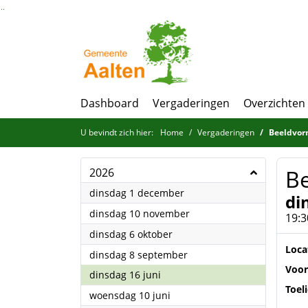
Ga naar de inhoud van deze pagina
Ga naar het zoeken
Ga naar het menu
Dashboard
Vergaderingen
Overzichten
U bevindt zich hier:
Home
Vergaderingen
Beeldvorm
Be
2026
2026
dinsdag 1 december
di
2026
dinsdag 10 november
19:3
2026
dinsdag 6 oktober
Loca
2026
dinsdag 8 september
Voor
2026
dinsdag 16 juni
Toel
2026
woensdag 10 juni