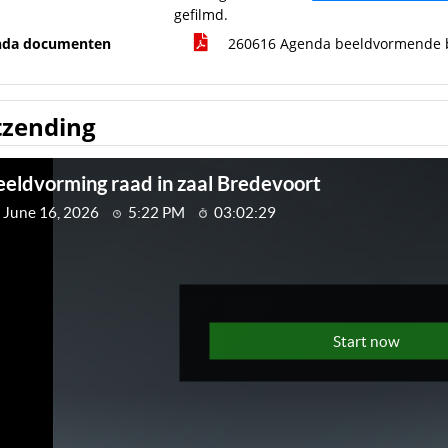
gefilmd.
nda documenten
260616 Agenda beeldvormende b
tzending