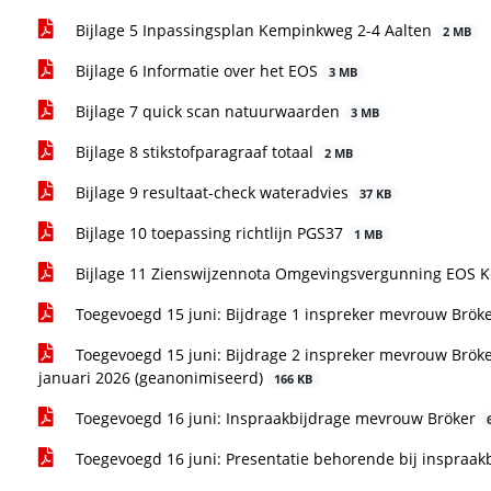
Bijlage 5 Inpassingsplan Kempinkweg 2-4 Aalten
2 MB
Bijlage 6 Informatie over het EOS
3 MB
Bijlage 7 quick scan natuurwaarden
3 MB
Bijlage 8 stikstofparagraaf totaal
2 MB
Bijlage 9 resultaat-check wateradvies
37 KB
Bijlage 10 toepassing richtlijn PGS37
1 MB
Bijlage 11 Zienswijzennota Omgevingsvergunning EOS 
Toegevoegd 15 juni: Bijdrage 1 inspreker mevrouw Brök
Toegevoegd 15 juni: Bijdrage 2 inspreker mevrouw Bröke
januari 2026 (geanonimiseerd)
166 KB
Toegevoegd 16 juni: Inspraakbijdrage mevrouw Bröker
Toegevoegd 16 juni: Presentatie behorende bij inspraa