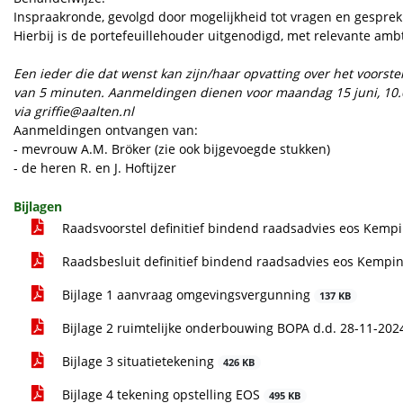
Inspraakronde, gevolgd door mogelijkheid tot vragen en gesprek 
Hierbij is de portefeuillehouder uitgenodigd, met relevante amb
Een ieder die dat wenst kan zijn/haar opvatting over het voorst
van 5 minuten. Aanmeldingen dienen voor maandag 15 juni, 10.0
via
griffie@aalten.nl
Aanmeldingen ontvangen van:
- mevrouw A.M. Bröker (zie ook bijgevoegde stukken)
- de heren R. en J. Hoftijzer
Bijlagen
Raadsvoorstel definitief bindend raadsadvies eos Kem
Raadsbesluit definitief bindend raadsadvies eos Kempin
Bijlage 1 aanvraag omgevingsvergunning
137 KB
Bijlage 2 ruimtelijke onderbouwing BOPA d.d. 28-11-20
Bijlage 3 situatietekening
426 KB
Bijlage 4 tekening opstelling EOS
495 KB