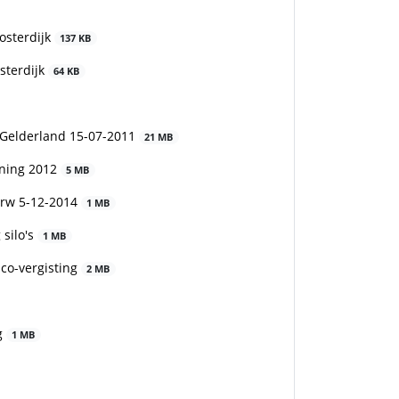
osterdijk
137 KB
sterdijk
64 KB
 Gelderland 15-07-2011
21 MB
ening 2012
5 MB
erw 5-12-2014
1 MB
 silo's
1 MB
co-vergisting
2 MB
g
1 MB