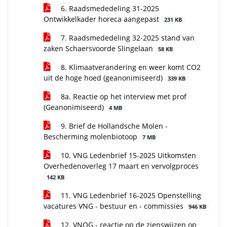
6. Raadsmededeling 31-2025
Ontwikkelkader horeca aangepast
231 KB
7. Raadsmededeling 32-2025 stand van
zaken Schaersvoorde Slingelaan
58 KB
8. Klimaatverandering en weer komt CO2
uit de hoge hoed (geanonimiseerd)
339 KB
8a. Reactie op het interview met prof
(Geanonimiseerd)
4 MB
9. Brief de Hollandsche Molen -
Bescherming molenbiotoop
7 MB
10. VNG Ledenbrief 15-2025 Uitkomsten
Overhedenoverleg 17 maart en vervolgproces
142 KB
11. VNG Ledenbrief 16-2025 Openstelling
vacatures VNG - bestuur en - commissies
946 KB
12. VNOG - reactie op de zienswijzen op