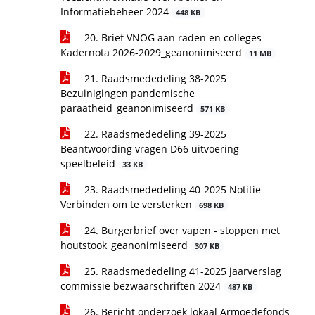
Informatiebeheer 2024
448 KB
20. Brief VNOG aan raden en colleges
Kadernota 2026-2029_geanonimiseerd
11 MB
21. Raadsmededeling 38-2025
Bezuinigingen pandemische
paraatheid_geanonimiseerd
571 KB
22. Raadsmededeling 39-2025
Beantwoording vragen D66 uitvoering
speelbeleid
33 KB
23. Raadsmededeling 40-2025 Notitie
Verbinden om te versterken
698 KB
24. Burgerbrief over vapen - stoppen met
houtstook_geanonimiseerd
307 KB
25. Raadsmededeling 41-2025 jaarverslag
commissie bezwaarschriften 2024
487 KB
26. Bericht onderzoek lokaal Armoedefonds