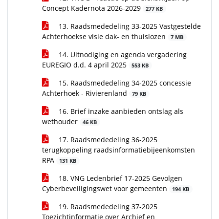
Concept Kadernota 2026-2029
277 KB
13. Raadsmededeling 33-2025 Vastgestelde
Achterhoekse visie dak- en thuislozen
7 MB
14. Uitnodiging en agenda vergadering
EUREGIO d.d. 4 april 2025
553 KB
15. Raadsmededeling 34-2025 concessie
Achterhoek - Rivierenland
79 KB
16. Brief inzake aanbieden ontslag als
wethouder
46 KB
17. Raadsmededeling 36-2025
terugkoppeling raadsinformatiebijeenkomsten
RPA
131 KB
18. VNG Ledenbrief 17-2025 Gevolgen
Cyberbeveiligingswet voor gemeenten
194 KB
19. Raadsmededeling 37-2025
Toezichtinformatie over Archief en