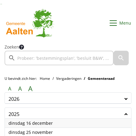
Ga naar de inhoud van deze pagina
Ga naar het zoeken
Ga naar het menu
Menu
Zoeken
U bevindt zich hier:
Home
Vergaderingen
Gemeenteraad
A
A
A
2026
2025
2025
dinsdag 16 december
2025
dinsdag 25 november