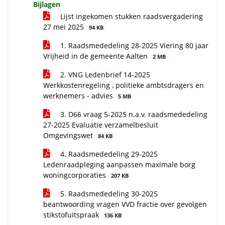
Bijlagen
Lijst ingekomen stukken raadsvergadering
27 mei 2025
94 KB
1. Raadsmededeling 28-2025 Viering 80 jaar
Vrijheid in de gemeente Aalten
2 MB
2. VNG Ledenbrief 14-2025
Werkkostenregeling , politieke ambtsdragers en
werknemers - advies
5 MB
3. D66 vraag 5-2025 n.a.v. raadsmededeling
27-2025 Evaluatie verzamelbesluit
Omgevingswet
84 KB
4. Raadsmededeling 29-2025
Ledenraadpleging aanpassen maximale borg
woningcorporaties
207 KB
5. Raadsmededeling 30-2025
beantwoording vragen VVD fractie over gevolgen
stikstofuitspraak
136 KB