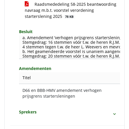
Raadsmededeling 58-2025 beantwoording
navraag m.b.t. voorstel verordening
starterslening 2025
78 KB
Besluit
a. Amendement ‘verhogen prijsgrens startersleningen
Stemgedrag: 16 stemmen vóór t.w. de heren R.J.M. Smit
4 stemmen tegen t.w. de heer L. Weevers en mevrouw E.
b. Het geamendeerde voorstel is unaniem aangenome
Stemgedrag: 20 stemmen vóór t.w. de heren R.J.M. Smit,
Amendementen
Titel
D66 en BBB-HMV amendement verhogen
prijsgrens startersleningen
Sprekers