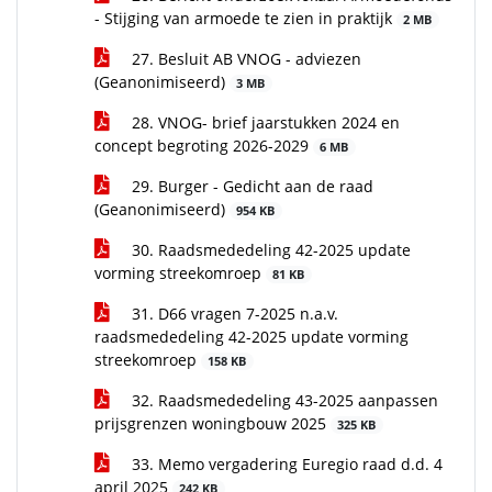
- Stijging van armoede te zien in praktijk
2 MB
27. Besluit AB VNOG - adviezen
(Geanonimiseerd)
3 MB
28. VNOG- brief jaarstukken 2024 en
concept begroting 2026-2029
6 MB
29. Burger - Gedicht aan de raad
(Geanonimiseerd)
954 KB
30. Raadsmededeling 42-2025 update
vorming streekomroep
81 KB
31. D66 vragen 7-2025 n.a.v.
raadsmededeling 42-2025 update vorming
streekomroep
158 KB
32. Raadsmededeling 43-2025 aanpassen
prijsgrenzen woningbouw 2025
325 KB
33. Memo vergadering Euregio raad d.d. 4
april 2025
242 KB