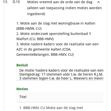
D.10
Moties vreemd aan de orde van de dag
(alleen van toepassing indien moties worden
ingediend)
1. Motie aan de slag met woningbouw in Aalten
(BBB-HMW, CU)
2. Motie onderzoek openstelling buitenbad 't
Walfort (CU, BBB-HMV)
3. Motie nadere kaders voor de realisatie van een
AZC in de gemeente Aalten (CDA,
GemeenteBelangen, BBB-HMV, CU)
Besluit
De motie ‘nadere kaders voor de realisatie van een A
Stemgedrag: 17 stemmen vóór t.w. de heren R.J.M. Smit
3 stemmen tegen t.w. de heer L. Weevers en mevrouw E.E
Moties
Titel
1. BBB-HMV, CU Motie aan de slag met