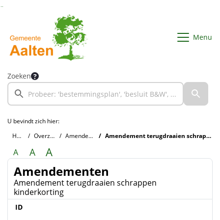
Ga naar de inhoud van deze pagina
Ga naar het zoeken
Ga naar het menu
Menu
Zoeken
U bevindt zich hier:
Home
Overzichten
Amendementen
Amendement terugdraaien schrappen kinderkorting
A
A
A
Amendementen
Amendement terugdraaien schrappen
kinderkorting
ID