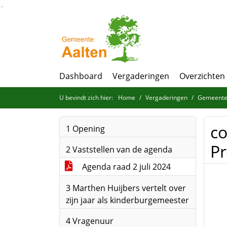
Ga naar de inhoud van deze pagina
Ga naar het zoeken
Ga naar het menu
Dashboard
Vergaderingen
Overzichten
U bevindt zich hier:
Home
Vergaderingen
Gemeenter
co
1 Opening
P
2 Vaststellen van de agenda
Agenda raad 2 juli 2024
3 Marthen Huijbers vertelt over
zijn jaar als kinderburgemeester
4 Vragenuur