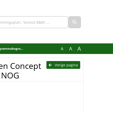
A
A
A
ting 2025 GGD NOG
 en Concept
Vorige pagina
D NOG